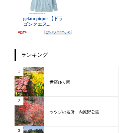
ランキング
1
世羅ゆり園
2
ツツジの名所 内原野公園
3