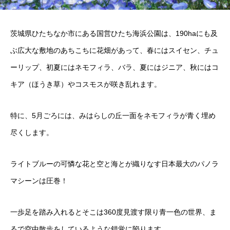
茨城県ひたちなか市にある国営ひたち海浜公園は、190haにも及
ぶ広大な敷地のあちこちに花畑があって、春にはスイセン、チュ
ーリップ、初夏にはネモフィラ、バラ、夏にはジニア、秋にはコ
キア（ほうき草）やコスモスが咲き乱れます。
特に、5月ごろには、みはらしの丘一面をネモフィラが青く埋め
尽くします。
ライトブルーの可憐な花と空と海とが織りなす日本最大のパノラ
マシーンは圧巻！
一歩足を踏み入れるとそこは360度見渡す限り青一色の世界、ま
るで空中散歩をしているような錯覚に陥ります。