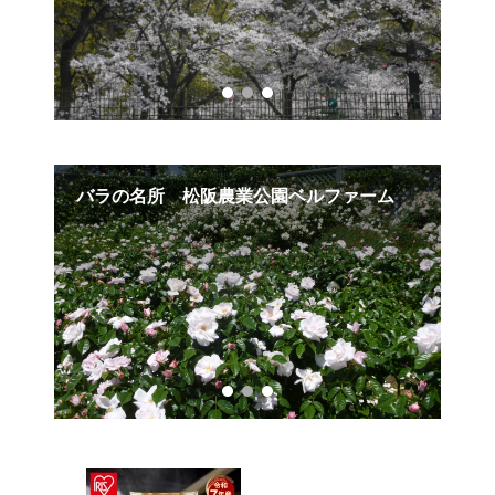
バラの名所 松阪農業公園ベルファーム
小