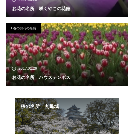
お花の名所 咲くやこの花館
1 春のお花の名所
2017.01.29
お花の名所 ハウステンボス
桜の名所 丸亀城
小