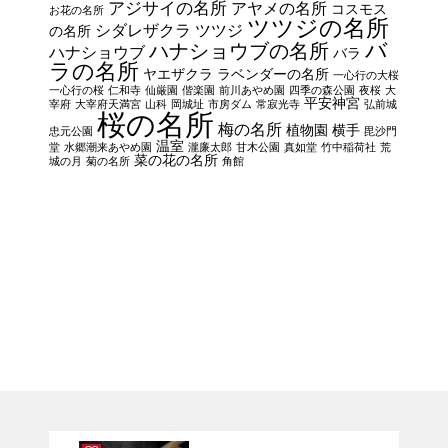
アジサイの名所
アヤメの名所
コスモス
お花の名所
ツツジの名所
シダレザクラ
ツツジ
の名所
バ
ハナショウブの名所
ハナショウブ
バラ
ラの名所
ヤエザクラ
ラベンダーの名所
一心行の大桜
一心行の桜
仁和寺
仙厳園
偕楽園
前川あやめ園
四季の森公園
夜桜
大
平安神宮
宰府
大宰府天満宮
山科
岡城址
市房ダム
常寂光寺
弘前城
桜の名所
梅の名所
植物園
横手
忠元公園
毘沙門
温室
堂
水郷潮来あやめ園
瀧廉太郎
甘木公園
真如堂
竹中稲荷社
荒
菜の花の名所
城の月
菊の名所
角館