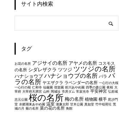
サイト内検索
タグ
アジサイの名所
アヤメの名所
コスモス
お花の名所
ツツジの名所
シダレザクラ
ツツジ
の名所
バ
ハナショウブの名所
ハナショウブ
バラ
ラの名所
ヤエザクラ
ラベンダーの名所
一心行の大桜
一心行の桜
仁和寺
仙厳園
偕楽園
前川あやめ園
四季の森公園
夜桜
大
平安神宮
宰府
大宰府天満宮
山科
岡城址
市房ダム
常寂光寺
弘前城
桜の名所
梅の名所
植物園
横手
忠元公園
毘沙門
温室
堂
水郷潮来あやめ園
瀧廉太郎
甘木公園
真如堂
竹中稲荷社
荒
菜の花の名所
城の月
菊の名所
角館