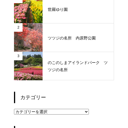
世羅ゆり園
2
ツツジの名所 内原野公園
3
のこのしまアイランドパーク ツ
ツジの名所
カテゴリー
カ
テ
ゴ
リ
ー