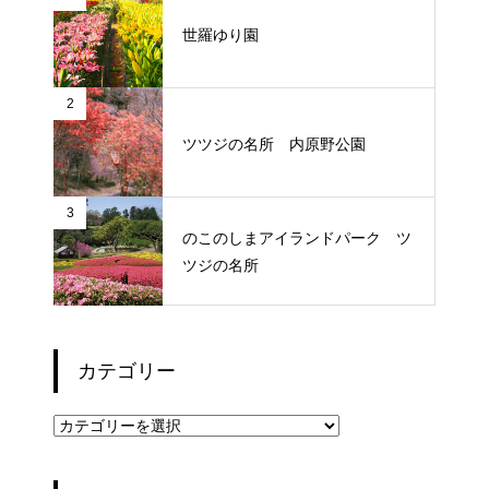
世羅ゆり園
2
ツツジの名所 内原野公園
3
のこのしまアイランドパーク ツ
ツジの名所
カテゴリー
カ
テ
ゴ
リ
ー