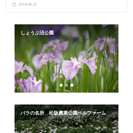
2014.06.21
しょうぶ沼公園
ツ
バラの名所 松阪農業公園ベルファーム
岡