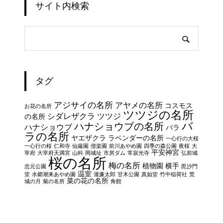
サイト内検索
タグ
アジサイの名所
アヤメの名所
コスモス
お花の名所
ツツジの名所
シダレザクラ
ツツジ
の名所
バ
ハナショウブの名所
ハナショウブ
バラ
ラの名所
ヤエザクラ
ラベンダーの名所
一心行の大桜
一心行の桜
仁和寺
仙厳園
偕楽園
前川あやめ園
四季の森公園
夜桜
大
平安神宮
宰府
大宰府天満宮
山科
岡城址
市房ダム
常寂光寺
弘前城
桜の名所
梅の名所
植物園
横手
忠元公園
毘沙門
温室
堂
水郷潮来あやめ園
瀧廉太郎
甘木公園
真如堂
竹中稲荷社
荒
菜の花の名所
城の月
菊の名所
角館