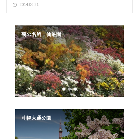
2014.06.21
菊の名所 仙厳園
花
札幌大通公園
桜