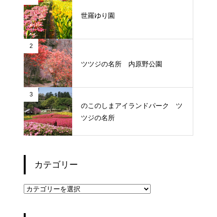
世羅ゆり園
2
ツツジの名所 内原野公園
3
のこのしまアイランドパーク ツ
ツジの名所
カテゴリー
カ
テ
ゴ
リ
ー