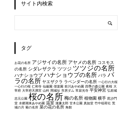
サイト内検索
タグ
アジサイの名所
アヤメの名所
コスモス
お花の名所
ツツジの名所
シダレザクラ
ツツジ
の名所
バ
ハナショウブの名所
ハナショウブ
バラ
ラの名所
ヤエザクラ
ラベンダーの名所
一心行の大桜
一心行の桜
仁和寺
仙厳園
偕楽園
前川あやめ園
四季の森公園
夜桜
大
平安神宮
宰府
大宰府天満宮
山科
岡城址
市房ダム
常寂光寺
弘前城
桜の名所
梅の名所
植物園
横手
忠元公園
毘沙門
温室
堂
水郷潮来あやめ園
瀧廉太郎
甘木公園
真如堂
竹中稲荷社
荒
菜の花の名所
城の月
菊の名所
角館