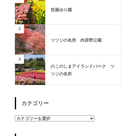
世羅ゆり園
2
ツツジの名所 内原野公園
3
のこのしまアイランドパーク ツ
ツジの名所
カテゴリー
カ
テ
ゴ
リ
ー