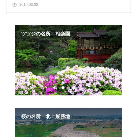
2014.03.02
ツツジの名所 相楽園
水
桜の名所 北上展勝地
茨