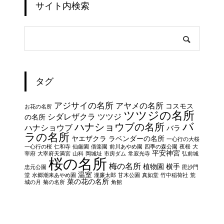
サイト内検索
タグ
アジサイの名所
アヤメの名所
コスモス
お花の名所
ツツジの名所
シダレザクラ
ツツジ
の名所
バ
ハナショウブの名所
ハナショウブ
バラ
ラの名所
ヤエザクラ
ラベンダーの名所
一心行の大桜
一心行の桜
仁和寺
仙厳園
偕楽園
前川あやめ園
四季の森公園
夜桜
大
平安神宮
宰府
大宰府天満宮
山科
岡城址
市房ダム
常寂光寺
弘前城
桜の名所
梅の名所
植物園
横手
忠元公園
毘沙門
温室
堂
水郷潮来あやめ園
瀧廉太郎
甘木公園
真如堂
竹中稲荷社
荒
菜の花の名所
城の月
菊の名所
角館