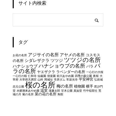
サイト内検索
タグ
アジサイの名所
アヤメの名所
コスモス
お花の名所
ツツジの名所
シダレザクラ
ツツジ
の名所
バ
ハナショウブの名所
ハナショウブ
バラ
ラの名所
ヤエザクラ
ラベンダーの名所
一心行の大桜
一心行の桜
仁和寺
仙厳園
偕楽園
前川あやめ園
四季の森公園
夜桜
大
平安神宮
宰府
大宰府天満宮
山科
岡城址
市房ダム
常寂光寺
弘前城
桜の名所
梅の名所
植物園
横手
忠元公園
毘沙門
温室
堂
水郷潮来あやめ園
瀧廉太郎
甘木公園
真如堂
竹中稲荷社
荒
菜の花の名所
城の月
菊の名所
角館