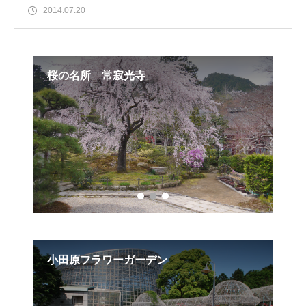
2014.07.20
物園
桜の名所 常寂光寺
吾
小田原フラワーガーデン
お