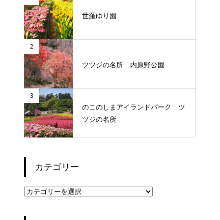
世羅ゆり園
2
ツツジの名所 内原野公園
3
のこのしまアイランドパーク ツ
ツジの名所
カテゴリー
カ
テ
ゴ
リ
ー