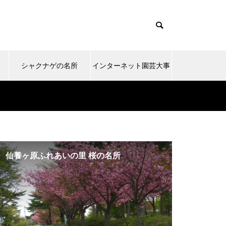
シャクナゲの名所
インターネット園芸大事
典
仙養ヶ原ふれあいの里 桜の名所
ツツジの名