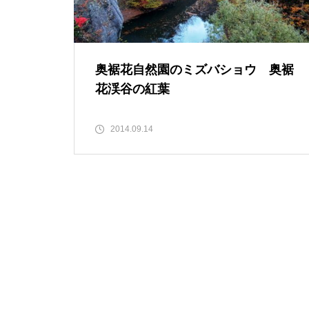
奥裾花自然園のミズバショウ 奥裾
花渓谷の紅葉
ポピーの里 館山ファミリーパー
2014.09.14