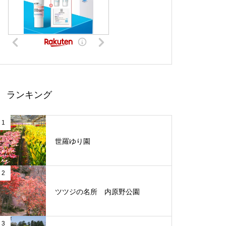
ランキング
1
世羅ゆり園
2
ツツジの名所 内原野公園
3