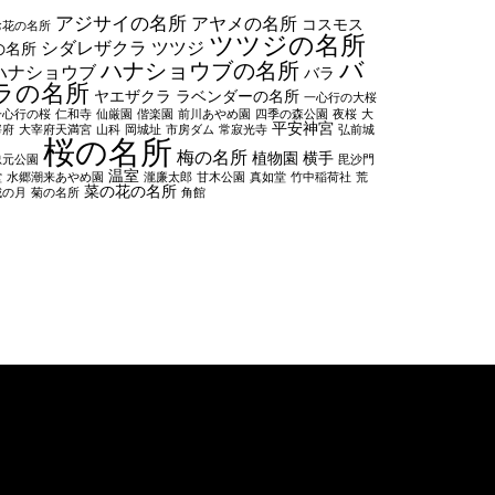
アジサイの名所
アヤメの名所
コスモス
お花の名所
ツツジの名所
シダレザクラ
ツツジ
の名所
バ
ハナショウブの名所
ハナショウブ
バラ
ラの名所
ヤエザクラ
ラベンダーの名所
一心行の大桜
一心行の桜
仁和寺
仙厳園
偕楽園
前川あやめ園
四季の森公園
夜桜
大
平安神宮
宰府
大宰府天満宮
山科
岡城址
市房ダム
常寂光寺
弘前城
桜の名所
梅の名所
植物園
横手
忠元公園
毘沙門
温室
堂
水郷潮来あやめ園
瀧廉太郎
甘木公園
真如堂
竹中稲荷社
荒
菜の花の名所
城の月
菊の名所
角館