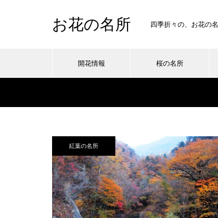
お花の名所
四季折々の、お花の
開花情報
桜の名所
紅葉の名所
ツツジの名所 あいかわ公園