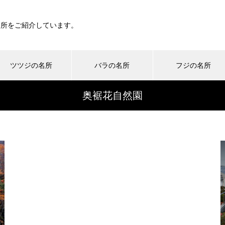
名所をご紹介しています。
ツツジの名所
バラの名所
フジの名所
奥裾花自然園
仙養ヶ原ふれあいの里 桜の名所