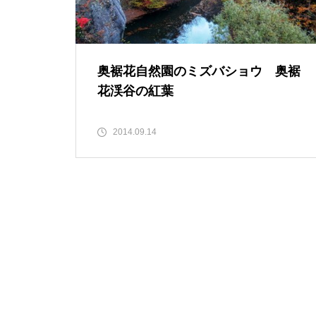
奥裾花自然園のミズバショウ 奥裾
花渓谷の紅葉
バラの名所 松阪農業公園ベルフ
2014.09.14