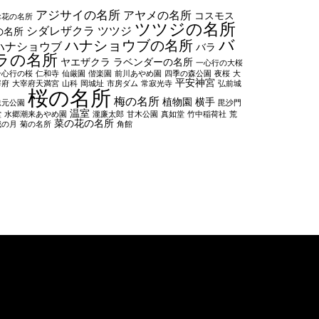
アジサイの名所
アヤメの名所
コスモス
お花の名所
ツツジの名所
シダレザクラ
ツツジ
の名所
バ
ハナショウブの名所
ハナショウブ
バラ
ラの名所
ヤエザクラ
ラベンダーの名所
一心行の大桜
一心行の桜
仁和寺
仙厳園
偕楽園
前川あやめ園
四季の森公園
夜桜
大
平安神宮
宰府
大宰府天満宮
山科
岡城址
市房ダム
常寂光寺
弘前城
桜の名所
梅の名所
植物園
横手
忠元公園
毘沙門
温室
堂
水郷潮来あやめ園
瀧廉太郎
甘木公園
真如堂
竹中稲荷社
荒
菜の花の名所
城の月
菊の名所
角館