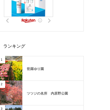
ランキング
1
世羅ゆり園
2
ツツジの名所 内原野公園
3