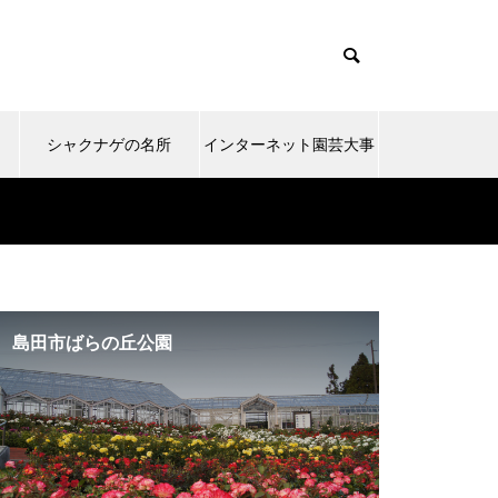
シャクナゲの名所
インターネット園芸大事
典
島田市ばらの丘公園
桜の名所 