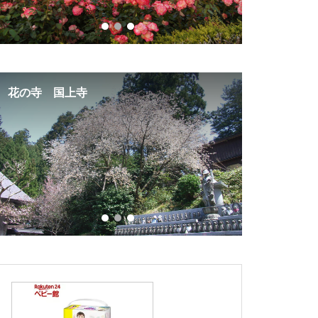
花の寺 国上寺
バラの名所