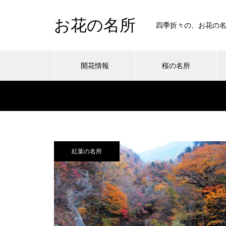
お花の名所
四季折々の、お花の
開花情報
桜の名所
紅葉の名所
桜の名所 常寂光寺