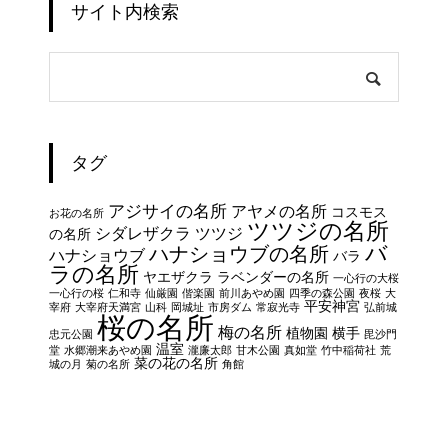
サイト内検索
タグ
アジサイの名所
アヤメの名所
コスモス
お花の名所
ツツジの名所
シダレザクラ
ツツジ
の名所
バ
ハナショウブの名所
ハナショウブ
バラ
ラの名所
ヤエザクラ
ラベンダーの名所
一心行の大桜
一心行の桜
仁和寺
仙厳園
偕楽園
前川あやめ園
四季の森公園
夜桜
大
平安神宮
宰府
大宰府天満宮
山科
岡城址
市房ダム
常寂光寺
弘前城
桜の名所
梅の名所
植物園
横手
忠元公園
毘沙門
温室
堂
水郷潮来あやめ園
瀧廉太郎
甘木公園
真如堂
竹中稲荷社
荒
菜の花の名所
城の月
菊の名所
角館