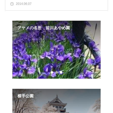
2014.06.07
アヤメの名所 前川あやめ園
吉
横手公園
札