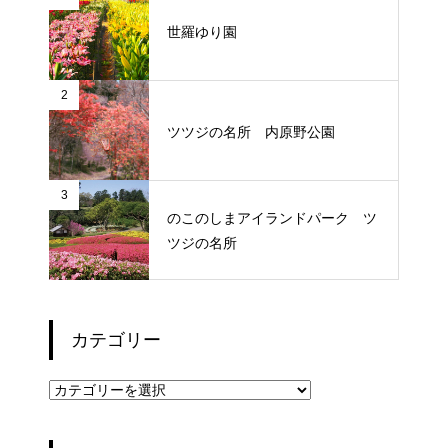
世羅ゆり園
2
ツツジの名所 内原野公園
3
のこのしまアイランドパーク ツ
ツジの名所
カテゴリー
カ
テ
ゴ
リ
ー