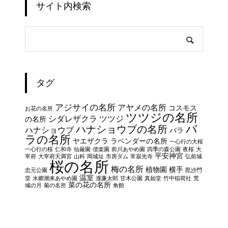
サイト内検索
タグ
アジサイの名所
アヤメの名所
コスモス
お花の名所
ツツジの名所
シダレザクラ
ツツジ
の名所
バ
ハナショウブの名所
ハナショウブ
バラ
ラの名所
ヤエザクラ
ラベンダーの名所
一心行の大桜
一心行の桜
仁和寺
仙厳園
偕楽園
前川あやめ園
四季の森公園
夜桜
大
平安神宮
宰府
大宰府天満宮
山科
岡城址
市房ダム
常寂光寺
弘前城
桜の名所
梅の名所
植物園
横手
忠元公園
毘沙門
温室
堂
水郷潮来あやめ園
瀧廉太郎
甘木公園
真如堂
竹中稲荷社
荒
菜の花の名所
城の月
菊の名所
角館