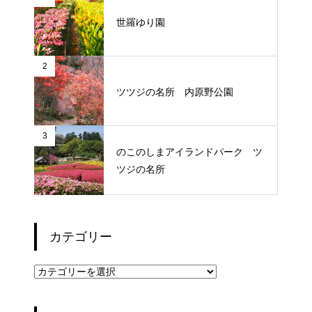
世羅ゆり園
2
ツツジの名所 内原野公園
3
のこのしまアイランドパーク ツ
ツジの名所
カテゴリー
カ
テ
ゴ
リ
ー