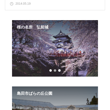
2014.05.19
桜の名所 弘前城
国
園式
島田市ばらの丘公園
ポ