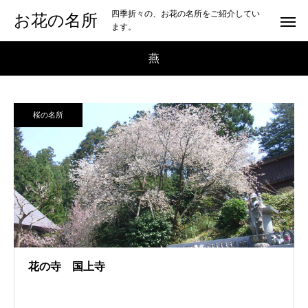
四季折々の、お花の名所をご紹介してい
お花の名所
ます。
燕
桜の名所
花の寺 国上寺