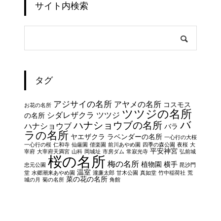
サイト内検索
タグ
アジサイの名所
アヤメの名所
コスモス
お花の名所
ツツジの名所
シダレザクラ
ツツジ
の名所
バ
ハナショウブの名所
ハナショウブ
バラ
ラの名所
ヤエザクラ
ラベンダーの名所
一心行の大桜
一心行の桜
仁和寺
仙厳園
偕楽園
前川あやめ園
四季の森公園
夜桜
大
平安神宮
宰府
大宰府天満宮
山科
岡城址
市房ダム
常寂光寺
弘前城
桜の名所
梅の名所
植物園
横手
忠元公園
毘沙門
温室
堂
水郷潮来あやめ園
瀧廉太郎
甘木公園
真如堂
竹中稲荷社
荒
菜の花の名所
城の月
菊の名所
角館