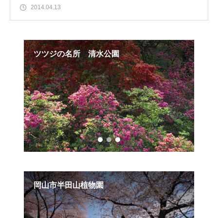
2014.04.13
ツツジの名所 清水公園
ツ
岡山市半田山植物園
6,
ロ