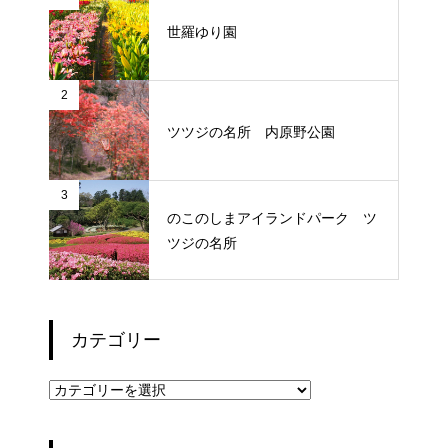
世羅ゆり園
2
ツツジの名所 内原野公園
3
のこのしまアイランドパーク ツ
ツジの名所
カテゴリー
カ
テ
ゴ
リ
ー